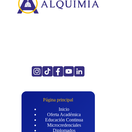
Página principal
Inicio
Oferta Académica
Educación Continua
Microcredenciales
Diplomados