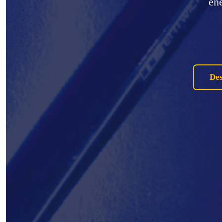
ene
De