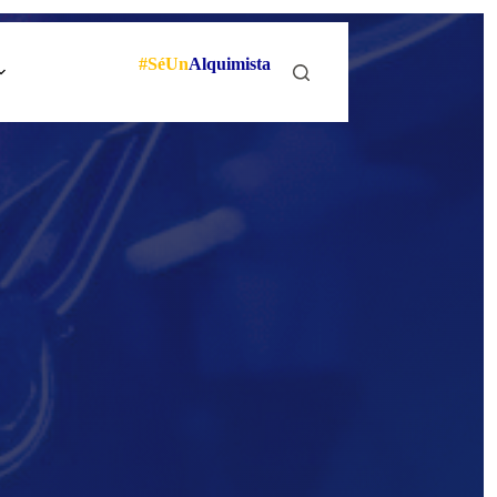
#SéUn
Alquimista