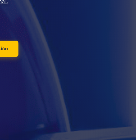
nal.
ión