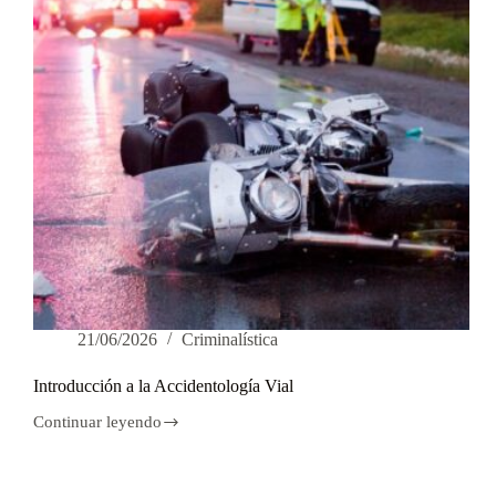
21/06/2026
Criminalística
Introducción a la Accidentología Vial
Continuar leyendo
Introducción
a
la
Accidentología