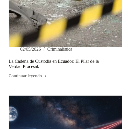
02/05/2026
Criminalística
La Cadena de Custodia en Ecuador: El Pilar de la
Verdad Procesal.
Continuar leyendo
La
Cadena
de
Custodia
en
Ecuador:
El
Pilar
de
la
Verdad