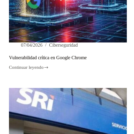
07/04/2026
Ciberseguridad
Vulnerabilidad crítica en Google Chrome
Continuar leyendo
Vulnerabilidad
crítica
en
Google
Chrome