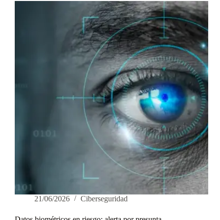
Vial
21/06/2026
Ciberseguridad
Datos biométricos en riesgo: alerta por presunta