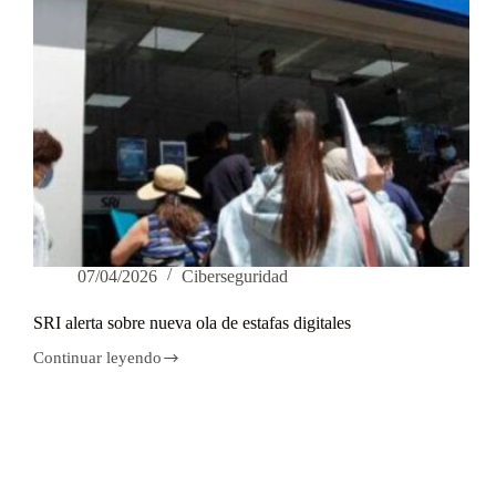
07/04/2026
Ciberseguridad
SRI alerta sobre nueva ola de estafas digitales
Continuar leyendo
SRI
alerta
sobre
nueva
ola
de
estafas