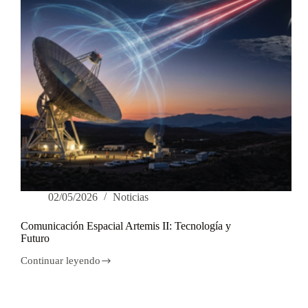
Procesal.
02/05/2026
Noticias
Comunicación Espacial Artemis II: Tecnología y
Futuro
Continuar leyendo
Comunicación
Espacial
Artemis
II: