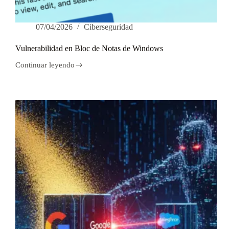
07/04/2026
Ciberseguridad
Vulnerabilidad en Bloc de Notas de Windows
Continuar leyendo
Vulnerabilidad
en
Bloc
de
Notas
de
Windows