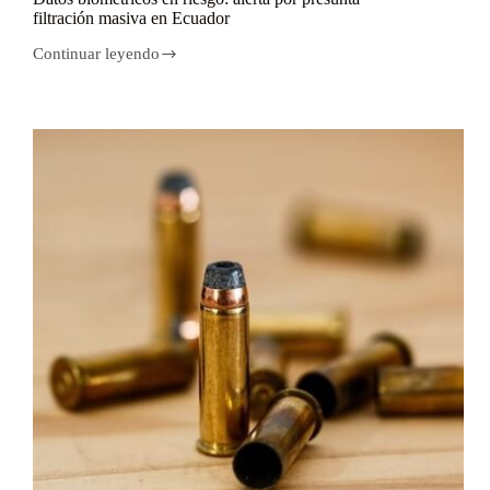
filtración masiva en Ecuador
Continuar leyendo
Datos
biométricos
en
riesgo:
alerta
por
presunta
filtración
masiva
en
Ecuador